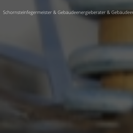
Schornsteinfegermeister & Gebäudeenergieberater & Gebäudeen