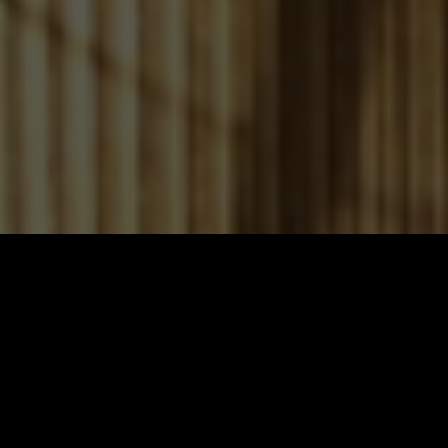
Holz und Pelletofen
Von
Michael Benka
am 09.08.2026 12:10 Uhr
Heizen mit dem nachwachsenden Rohstoff Holz ist im T